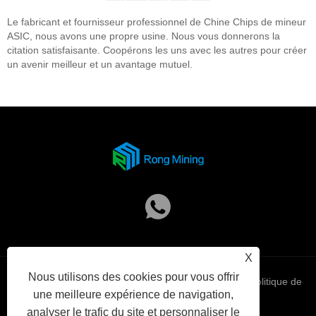
Le fabricant et fournisseur professionnel de Chine Chips de mineur
ASIC, nous avons une propre usine. Nous vous donnerons la
citation satisfaisante. Coopérons les uns avec les autres pour créer
un avenir meilleur et un avantage mutuel.
X
Nous utilisons des cookies pour vous offrir
Links
Sitemap
RSS
XML
politique de
une meilleure expérience de navigation,
analyser le trafic du site et personnaliser le