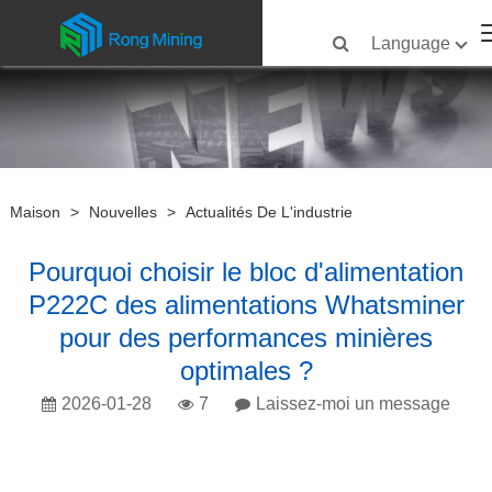
Language
Maison
>
Nouvelles
>
Actualités De L'industrie
Pourquoi choisir le bloc d'alimentation
P222C des alimentations Whatsminer
pour des performances minières
optimales ?
2026-01-28
7
Laissez-moi un message