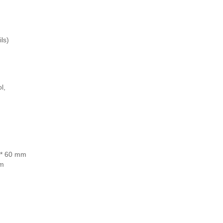
ls)
l,
 * 60 mm
mm