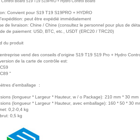
n Control Board S19 T19 S19PRO + Hydro Control Boar
d
ion: Convient pour S19 T19 S19PRO + HYDRO
'expédition: peut être expédié immédiatement
e de livraison: Chine / Chine (consultez le personnel pour plus de détai
de de paiement: USD, BTC, etc., USDT (ERC20 / TRC20)
d du produit
entreprise vend des conseils d'origine S19 T19 S19 Pro + Hydro Contro
version de la carte de contrôle est:
 C59
C89 "
ètres d'emballage ：
sions (longueur * Largeur * Hauteur, w / o Package): 210 mm * 30 mm
ions (longueur * Largeur * Hauteur, avec emballage): 160 * 50 * 30 
net: 0,2-0,4 kg
brut: 0,5 kg