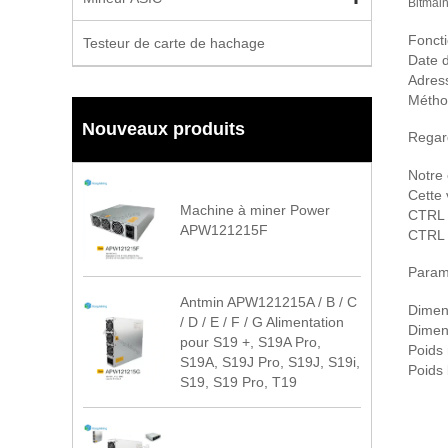
Bitmai
Fonct
Testeur de carte de hachage
Date d
Adress
Métho
Nouveaux produits
Regar
Notre 
Cette 
Machine à miner Power
CTRL
APW121215F
CTRL 
Param
Antmin APW121215A / B / C
Dimen
/ D / E / F / G Alimentation
Dimens
pour S19 +, S19A Pro,
Poids 
S19A, S19J Pro, S19J, S19i,
Poids 
S19, S19 Pro, T19