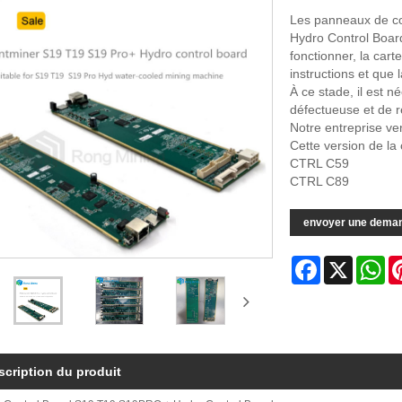
Les panneaux de con
Hydro Control Boar
fonctionner, la car
instructions et que
À ce stade, il est 
défectueuse et de r
​ Notre entreprise 
Cette version de la 
CTRL C59
CTRL C89
envoyer une dema
Facebook
X
Wh
scription du produit