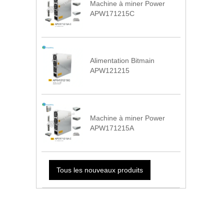
Machine à miner Power
APW171215C
Alimentation Bitmain
APW121215
Machine à miner Power
APW171215A
Tous les nouveaux produits