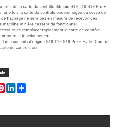
trôle de la carte de contrôle Bitmain S19 T19 S19 Pro +
d, une fois la carte de contrôle endommagée ou cesse de
te de hachage ne sera pas en mesure de recevoir des
 la machine minière cessera de fonctionner.
nécessaire de remplacer rapidement la carte de contrôle
eprendre le fonctionnement.
vend des conseils d'origine S19 T19 S19 Pro + Hydro Control,
carte de contrôle est:
nde
atsApp
Pinterest
LinkedIn
Share